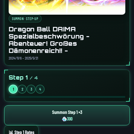
SUMMON · STEP-UP
Dragon Ball DAIMA
Spezialbeschwörung -
Abenteuer! Großes
Dämonenreich!! -
2024/11/6 – 2025/5/21
Step 1
/ 4
1
2
3
4
Summon Step 1 ×3
300
📊 Step 1 Rates