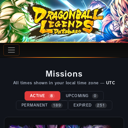
Missions
All times shown in your local time zone —
UTC
ACTIVE
UPCOMING
8
0
PERMANENT
EXPIRED
189
251