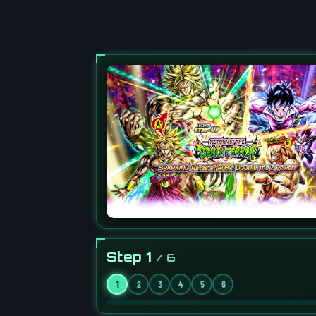
Step 1
/ 6
1
2
3
4
5
6