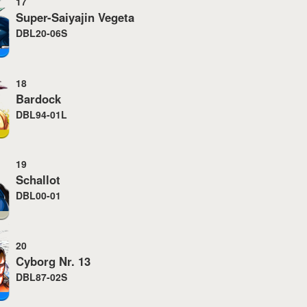
17
Super-Saiyajin Vegeta
DBL20-06S
18
Bardock
DBL94-01L
19
Schallot
DBL00-01
20
Cyborg Nr. 13
DBL87-02S