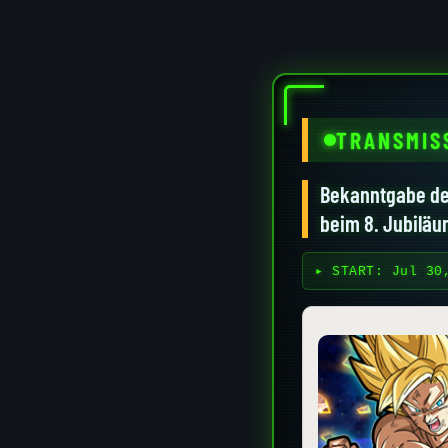
TRANSMIS
Bekanntgabe der
beim 8. Jubiläu
▸ START:
Jul 30