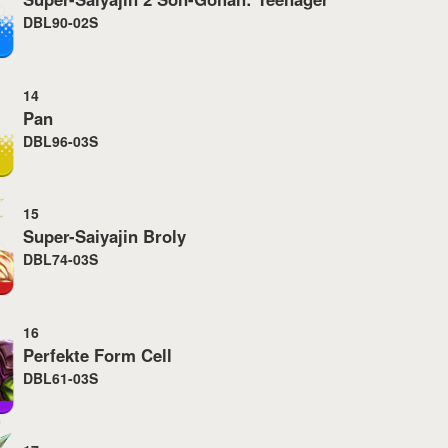
DBL90-02S
14
Pan
DBL96-03S
15
Super-Saiyajin Broly
DBL74-03S
16
Perfekte Form Cell
DBL61-03S