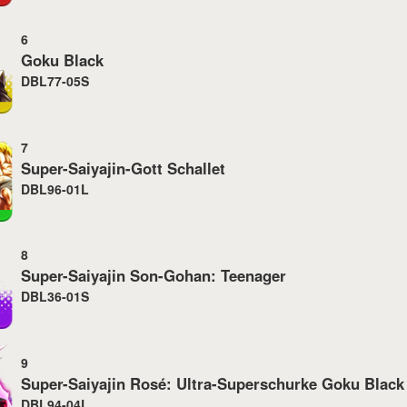
6
Goku Black
DBL77-05S
7
Super-Saiyajin-Gott Schallet
DBL96-01L
8
Super-Saiyajin Son-Gohan: Teenager
DBL36-01S
9
Super-Saiyajin Rosé: Ultra-Superschurke Goku Black
DBL94-04L