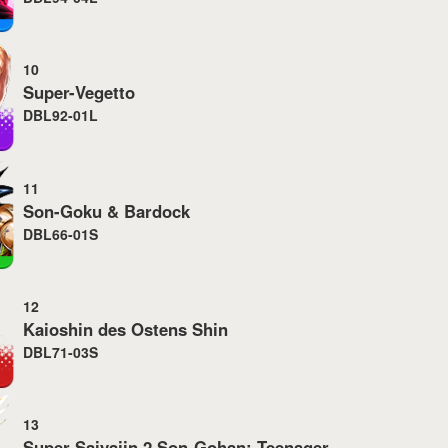
10
Super-Vegetto
DBL92-01L
11
Son-Goku & Bardock
DBL66-01S
12
Kaioshin des Ostens Shin
DBL71-03S
13
Super-Saiyajin 2 Son-Gohan: Teenager