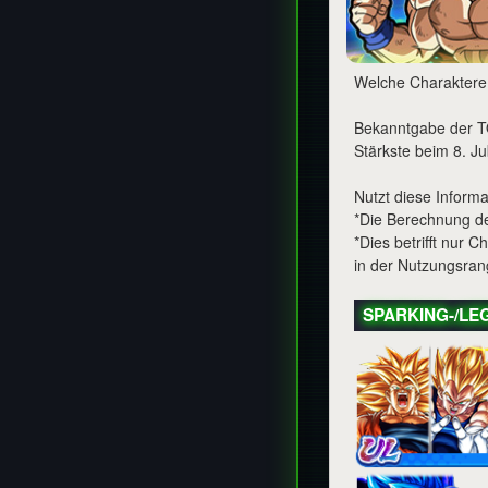
Welche Charaktere 
Bekanntgabe der T
Stärkste beim 8. J
Nutzt diese Infor
*Die Berechnung der
*Dies betrifft nur 
in der Nutzungsrang
SPARKING-/LEG