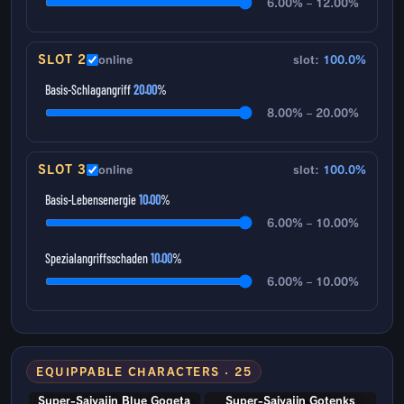
6.00% – 12.00%
SLOT 2
online
slot:
100.0%
Basis-Schlagangriff
20.00
%
8.00% – 20.00%
SLOT 3
online
slot:
100.0%
Basis-Lebensenergie
10.00
%
6.00% – 10.00%
Spezialangriffsschaden
10.00
%
6.00% – 10.00%
EQUIPPABLE CHARACTERS · 25
Super-Saiyajin Blue Gogeta
Super-Saiyajin Gotenks