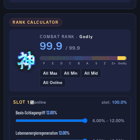
RANK CALCULATOR
COMBAT RANK ·
Godly
99.9
/ 99.9
F
E
D
C
B
A
S
Z
Z+
Godly
All Max
All Min
All Mid
All Online
SLOT 1
online
slot:
100.0%
Basis-Schlagangriff
12.00
%
6.00% – 12.00%
Lebensenergieregeneration
12.00
%