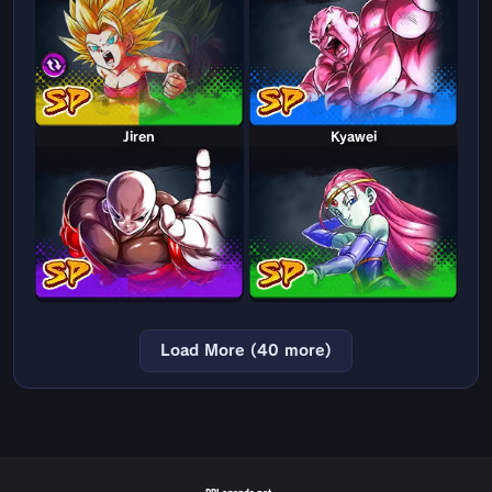
Jiren
Kyawei
Load More (40 more)