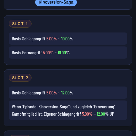
Kinoversion-Saga
SLOT 1
Basis-Schlagangriff
5.00%
~
10.00
%
Basis-Fernangriff
5.00%
~
10.00
%
SLOT 2
Basis-Schlagangriff
5.00%
~
12.00
%
Wenn "Episode: Kinoversion-Saga" und zugleich "Erneuerung"
Kampfmitglied ist: Eigener Schlagangriff
5.00%
~
12.00
% UP