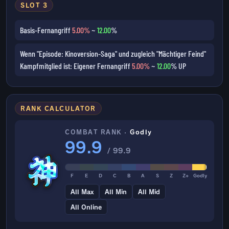
SLOT 3
Basis-Fernangriff
5.00%
~
12.00
%
Wenn "Episode: Kinoversion-Saga" und zugleich "Mächtiger Feind"
Kampfmitglied ist: Eigener Fernangriff
5.00%
~
12.00
% UP
RANK CALCULATOR
COMBAT RANK ·
Godly
99.9
/ 99.9
F
E
D
C
B
A
S
Z
Z+
Godly
All Max
All Min
All Mid
All Online