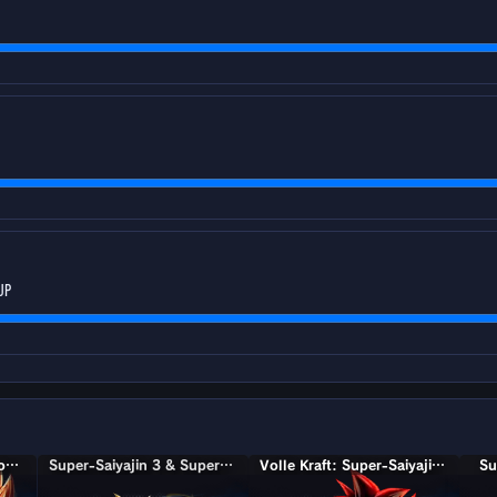
UP
Super-Saiyajin 3 Son-Goku (Mini)
Super-Saiyajin 3 & Super-Saiyajin 2 Son-Goku & Vegeta
Super-Saiyajin 3 & Super-Saiyajin 2 Son-Goku & Vegeta
Volle Kraft: Super-Saiyajin 4 Son-Goku
Su