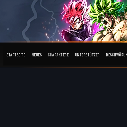
STARTSEITE
NEUES
CHARAKTERE
UNTERSTÜTZER
BESCHWÖRU