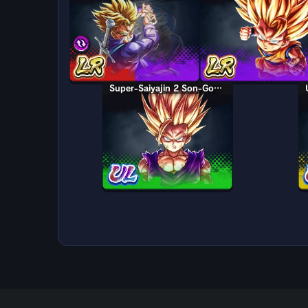
Super-Saiyajin 2 Son-Gohan: Teenager