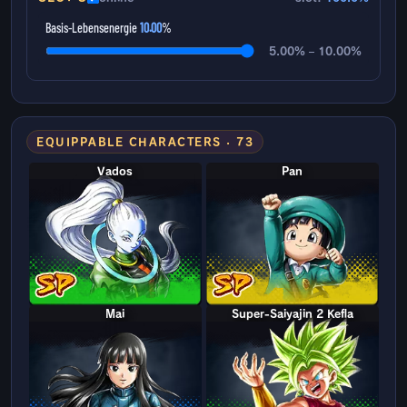
Basis-Lebensenergie
10.00
%
5.00% – 10.00%
EQUIPPABLE CHARACTERS · 73
Vados
Pan
Mai
Super-Saiyajin 2 Kefla