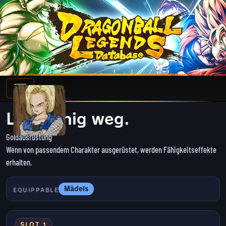
Lauf ruhig weg.
Goldausrüstung
Wenn von passendem Charakter ausgerüstet, werden Fähigkeitseffekte
erhalten.
Mädels
EQUIPPABLE
SLOT 1