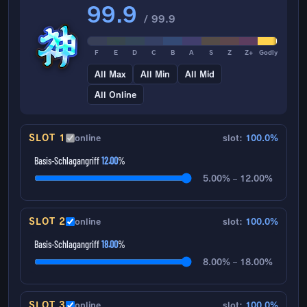
99.9
/ 99.9
F
E
D
C
B
A
S
Z
Z+
Godly
All Max
All Min
All Mid
All Online
SLOT 1
online
slot:
100.0%
Basis-Schlagangriff
12.00
%
5.00% – 12.00%
SLOT 2
online
slot:
100.0%
Basis-Schlagangriff
18.00
%
8.00% – 18.00%
SLOT 3
online
slot:
100.0%