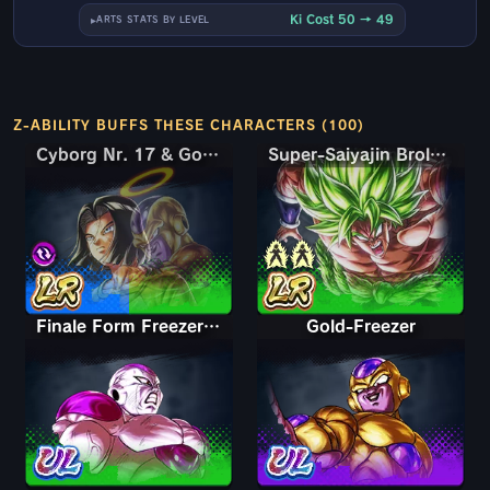
Ki Cost 50 → 49
ARTS STATS BY LEVEL
Z-ABILITY BUFFS THESE CHARACTERS (100)
Cyborg Nr. 17 & Gold-Freezer
Cyborg Nr. 17 & Gold-Freezer
Super-Saiyajin Broly: Volle Kraft
Finale Form Freezer: Volle Kraft
Gold-Freezer