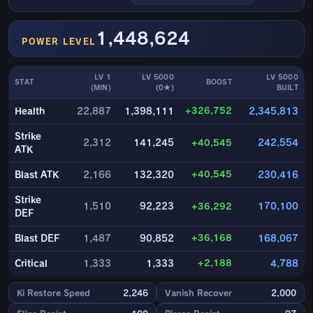
1,448,624
POWER LEVEL
LV 1
LV 5000
LV 5000
STAT
BOOST
(MIN)
(0★)
BUILT
+326,752
Health
22,887
1,398,111
2,345,813
Strike
2,312
141,245
+40,545
242,554
ATK
+40,545
Blast ATK
2,166
132,320
230,416
Strike
1,510
92,223
+36,292
170,100
DEF
+36,168
Blast DEF
1,487
90,852
168,067
+2,188
Critical
1,333
1,333
4,788
Ki Restore Speed
2,246
Vanish Recover
2,000