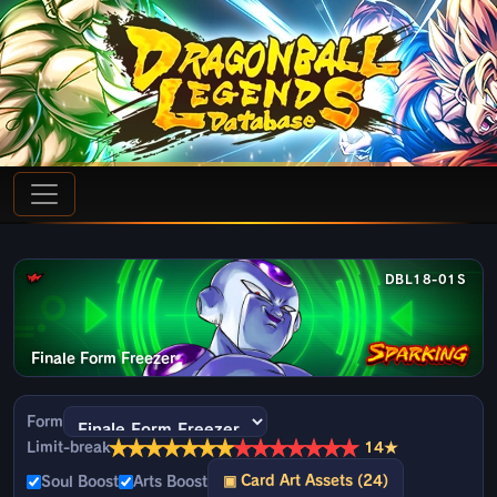
DBL18-01S
Finale Form Freezer
Form
★
★
★
★
★
★
★
★
★
★
★
★
★
★
Limit-break
14★
▣ Card Art Assets (24)
Soul Boost
Arts Boost