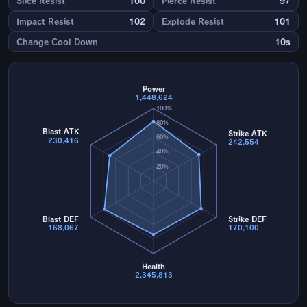
Slice Resist
100
Pierce Resist
97
Impact Resist
102
Explode Resist
101
Change Cool Down
10s
Power
1,448,624
100%
80%
Blast ATK
Strike ATK
60%
230,416
242,554
40%
20%
Blast DEF
Strike DEF
168,067
170,100
Health
2,345,813