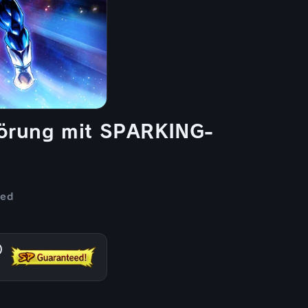
wörung mit SPARKING-
ded
)