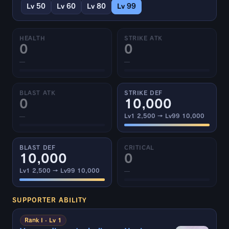
Lv 50
Lv 60
Lv 80
Lv 99
HEALTH
STRIKE ATK
0
0
—
—
BLAST ATK
STRIKE DEF
0
10,000
—
Lv1 2,500 → Lv99 10,000
BLAST DEF
CRITICAL
10,000
0
Lv1 2,500 → Lv99 10,000
—
SUPPORTER ABILITY
Rank I · Lv 1