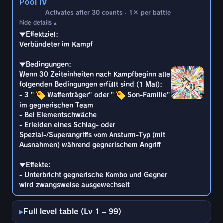
Pool IV
Ausnahmen) während gegnerischem Angriff
Wenn 40 Zeiteinheiten nach Kampfbeginn alle
Activates after 30 counts · 1× per battle
folgenden Bedingungen erfüllt sind (1 Mal):
hide details ▴
▼Effekte:
- 3 "
Waffenträger" oder "
Son-Familie"
- Unterbricht gegnerische Kombo und Gegner
im gegnerischen Team
▼Effektziel:
wird zwangsweise ausgewechselt
- Bei Elementschwäche
Verbündeter im Kampf
- Erleiden eines Schlag- oder
Spezial-/Superangriffs vom Ansturm-Typ (mit
▼Bedingungen:
Ausnahmen) während gegnerischem Angriff
Wenn 30 Zeiteinheiten nach Kampfbeginn alle
folgenden Bedingungen erfüllt sind (1 Mal):
▼Effekte:
- 3 "
Waffenträger" oder "
Son-Familie"
- Unterbricht gegnerische Kombo und Gegner
im gegnerischen Team
wird zwangsweise ausgewechselt
- Bei Elementschwäche
- Erleiden eines Schlag- oder
Spezial-/Superangriffs vom Ansturm-Typ (mit
Ausnahmen) während gegnerischem Angriff
▼Effekte:
- Unterbricht gegnerische Kombo und Gegner
wird zwangsweise ausgewechselt
Full level table (Lv 1 – 99)