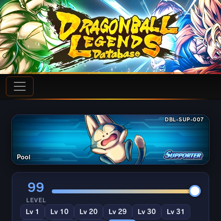
DBL-SUP-007
Pool
99
LEVEL
Lv 1
Lv 10
Lv 20
Lv 29
Lv 30
Lv 31