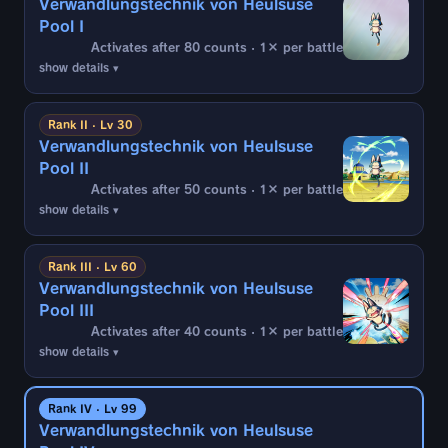
Verwandlungstechnik von Heulsuse
Pool I
Activates after 80 counts · 1× per battle
show details ▾
▼Effektziel:
Verbündeter im Kampf
Rank II · Lv 30
Verwandlungstechnik von Heulsuse
▼Bedingungen:
Pool II
Wenn 80 Zeiteinheiten nach Kampfbeginn alle
Activates after 50 counts · 1× per battle
folgenden Bedingungen erfüllt sind (1 Mal):
show details ▾
- 3 "
Waffenträger" oder "
Son-Familie"
im gegnerischen Team
▼Effektziel:
- Bei Elementschwäche
Verbündeter im Kampf
Rank III · Lv 60
- Erleiden eines Schlagangriffs während
Verwandlungstechnik von Heulsuse
gegnerischem Angriff
▼Bedingungen:
Pool III
Wenn 50 Zeiteinheiten nach Kampfbeginn alle
Activates after 40 counts · 1× per battle
▼Effekte:
folgenden Bedingungen erfüllt sind (1 Mal):
show details ▾
- Unterbricht gegnerische Kombo und Gegner
- 3 "
Waffenträger" oder "
Son-Familie"
wird zwangsweise ausgewechselt
im gegnerischen Team
▼Effektziel:
- Bei Elementschwäche
Verbündeter im Kampf
Rank IV · Lv 99
- Erleiden eines Schlag- oder
Verwandlungstechnik von Heulsuse
Spezial-/Superangriffs vom Ansturm-Typ (mit
▼Bedingungen: