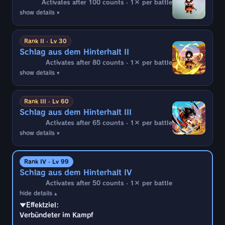
Activates after 100 counts · 1× per battle
show details ▾
▼Effektziel:
Verbündeter im Kampf
Rank II · Lv 30
Schlag aus dem Hinterhalt II
▼Bedingungen:
Activates after 80 counts · 1× per battle
Wenn 100 Zeiteinheiten nach Kampfbeginn
show details ▾
alle folgenden Bedingungen erfüllt sind (1
Mal):
▼Effektziel:
Verbündeter im Kampf
- "
Freezer-Armee" im gegnerischen Team
Rank III · Lv 60
- Erleiden eines Schlagangriffs während
Schlag aus dem Hinterhalt III
▼Bedingungen:
gegnerischem Angriff
Activates after 65 counts · 1× per battle
Wenn 80 Zeiteinheiten nach Kampfbeginn alle
show details ▾
folgenden Bedingungen erfüllt sind (1 Mal):
▼Effektdetails:
▼Effektziel:
- "
Freezer-Armee" im gegnerischen Team
- Unterbricht gegnerische Kombo
Verbündeter im Kampf
- Erleiden eines Schlag- oder
Rank IV · Lv 99
Spezial-/Superangriffs vom Ansturmtyp (mit
Schlag aus dem Hinterhalt IV
▼Bedingungen:
Ausnahmen), während gegnerischem Angriff
Activates after 50 counts · 1× per battle
Wenn 65 Zeiteinheiten nach Kampfbeginn alle
hide details ▴
folgenden Bedingungen erfüllt sind (1 Mal):
▼Effektdetails:
▼Effektziel:
- "
Freezer-Armee" im gegnerischen Team
- Unterbricht gegnerische Kombo
Verbündeter im Kampf
- Erleiden eines Schlag- oder