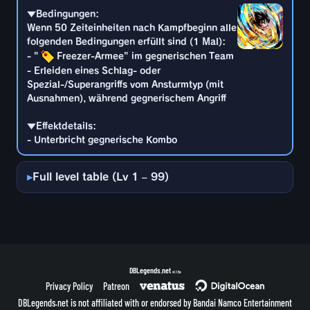
Spezial-/Superangriffs vom Ansturmtyp (mit
▼Bedingungen:
Ausnahmen), während gegnerischem Angriff
Wenn 50 Zeiteinheiten nach Kampfbeginn alle
folgenden Bedingungen erfüllt sind (1 Mal):
- "
Freezer-Armee" im gegnerischen Team
▼Effektdetails:
- Unterbricht gegnerische Kombo
- Erleiden eines Schlag- oder
Spezial-/Superangriffs vom Ansturmtyp (mit
Ausnahmen), während gegnerischem Angriff
▼Effektdetails:
- Unterbricht gegnerische Kombo
Full level table (Lv 1 – 99)
DBLegends.net
v1.1.5a
Privacy Policy
Patreon
DBLegends.net is not affiliated with or endorsed by Bandai Namco Entertainment