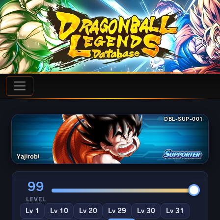
DBL-SUP-001
Yajirobi
99
LEVEL
Lv 1
Lv 10
Lv 20
Lv 29
Lv 30
Lv 31