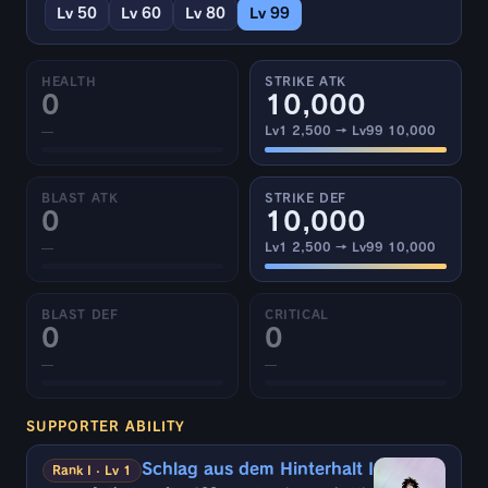
Lv 50
Lv 60
Lv 80
Lv 99
HEALTH
STRIKE ATK
0
10,000
—
Lv1 2,500 → Lv99 10,000
BLAST ATK
STRIKE DEF
0
10,000
—
Lv1 2,500 → Lv99 10,000
BLAST DEF
CRITICAL
0
0
—
—
SUPPORTER ABILITY
Schlag aus dem Hinterhalt I
Rank I · Lv 1