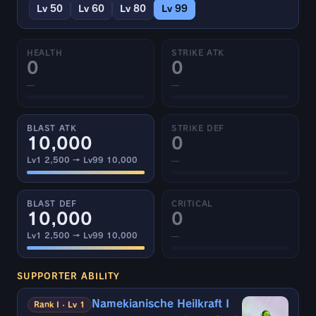
Lv 50
Lv 60
Lv 80
Lv 99
HEALTH
STRIKE ATK
0
0
—
—
BLAST ATK
STRIKE DEF
10,000
0
Lv1 2,500 → Lv99 10,000
—
BLAST DEF
CRITICAL
10,000
0
Lv1 2,500 → Lv99 10,000
—
SUPPORTER ABILITY
Namekianische Heilkraft I
Rank I · Lv 1