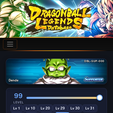
DBL-SUP-000
Dende
99
LEVEL
Lv 1
Lv 10
Lv 20
Lv 29
Lv 30
Lv 31