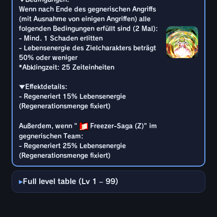
*Abklingzeit: 25 Zeiteinheiten
Wenn nach Ende des gegnerischen Angriffs
Außerdem, wenn "
Freezer-Saga (Z)" im
(mit Ausnahme von einigen Angriffen) alle
gegnerischen Team:
▼Effektdetails:
folgenden Bedingungen erfüllt sind (2 Mal):
- Regeneriert 20% Lebensenergie
- Regeneriert 10% Lebensenergie
- Mind. 1 Schaden erlitten
(Regenerationsmenge fixiert)
(Regenerationsmenge fixiert)
- Lebensenergie des Zielcharakters beträgt
50% oder weniger
*Abklingzeit: 25 Zeiteinheiten
Außerdem, wenn "
Freezer-Saga (Z)" im
gegnerischen Team:
▼Effektdetails:
- Regeneriert 25% Lebensenergie
- Regeneriert 15% Lebensenergie
(Regenerationsmenge fixiert)
(Regenerationsmenge fixiert)
Außerdem, wenn "
Freezer-Saga (Z)" im
gegnerischen Team:
- Regeneriert 25% Lebensenergie
(Regenerationsmenge fixiert)
Full level table (Lv 1 – 99)