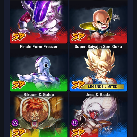
Finale Form Freezer
Super-Saiyajin Son-Goku
LEGENDS LIMITED
Rikuum & Guldo
Rikuum & Guldo
Jees & Baata
Jees & Baata