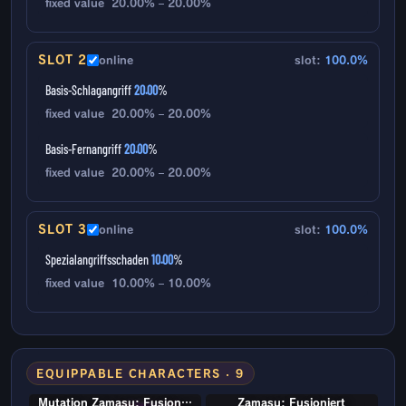
fixed value
20.00% – 20.00%
SLOT 2
online
slot:
100.0%
Basis-Schlagangriff
20.00
%
fixed value
20.00% – 20.00%
Basis-Fernangriff
20.00
%
fixed value
20.00% – 20.00%
SLOT 3
online
slot:
100.0%
Spezialangriffsschaden
10.00
%
fixed value
10.00% – 10.00%
EQUIPPABLE CHARACTERS · 9
Mutation Zamasu: Fusioniert
Zamasu: Fusioniert