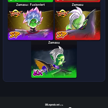
Zamasu: Fusioniert
Zamasu
Zamasu
DBLegends.net
v1.1.5a