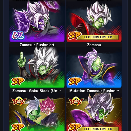
LEGENDS LIMITED
Zamasu: Fusioniert
Zamasu
Zamasu: Goku Black (Unterstützung)
Mutation Zamasu: Fusioniert
LEGENDS LIMITED