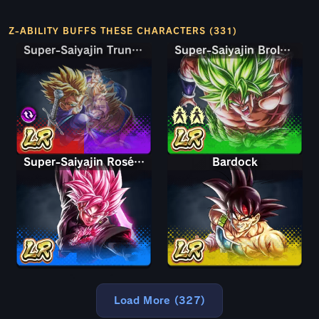
Z-ABILITY BUFFS THESE CHARACTERS (331)
Super-Saiyajin Trunks: Erwachsen & Son-Gohan
Super-Saiyajin Trunks: Erwachsen & Son-Gohan
Super-Saiyajin Broly: Volle Kraft
Super-Saiyajin Rosé: Ultra-Superschurke Goku Black
Bardock
Load More (327)