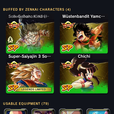
BUFFED BY ZENKAI CHARACTERS (4)
Son-Gohan: Kind
Son-Gohan: Kind (Unterst.: Piccolo)
Wüstenbandit Yamchu
Super-Saiyajin 3 Son-Goku
Chichi
LEGENDS LIMITED
USABLE EQUIPMENT (79)