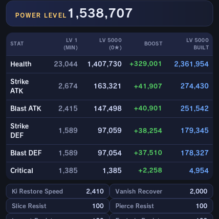
1,538,707
POWER LEVEL
LV 1
LV 5000
LV 5000
STAT
BOOST
(MIN)
(0★)
BUILT
+329,001
Health
23,044
1,407,730
2,361,954
Strike
2,674
163,321
+41,907
274,430
ATK
+40,901
Blast ATK
2,415
147,498
251,542
Strike
1,589
97,059
+38,254
179,345
DEF
+37,510
Blast DEF
1,589
97,054
178,327
+2,258
Critical
1,385
1,385
4,954
Ki Restore Speed
2,410
Vanish Recover
2,000
Slice Resist
100
Pierce Resist
100