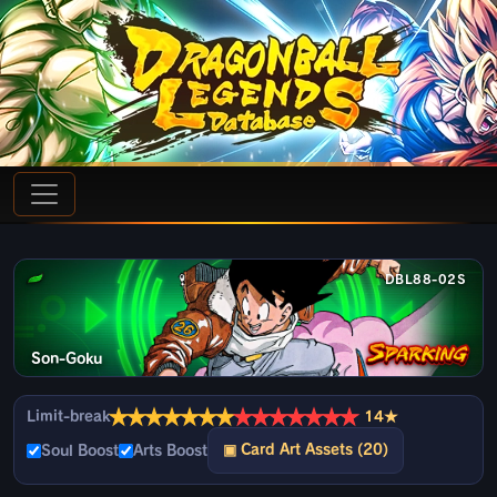
DBL88-02S
Son-Goku
★
★
★
★
★
★
★
★
★
★
★
★
★
★
Limit-break
14★
▣ Card Art Assets (20)
Soul Boost
Arts Boost