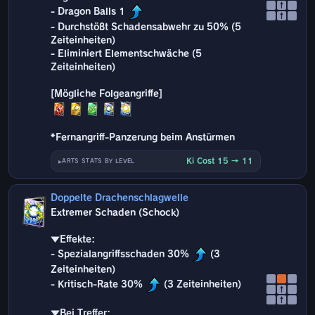
↑
- Dragon Balls 1
↑
- Durchstößt Schadensabwehr zu 50% (5
Zeiteinheiten)
- Eliminiert Elementschwäche (5
Zeiteinheiten)
*Fernangriff-Panzerung beim Anstürmen
Ki Cost 15 → 11
ARTS STATS BY LEVEL
Doppelte Drachenschlagwelle
Extremer Schaden (Schock)
▼Effekte:
- Spezialangriffsschaden 30%
(3
Zeiteinheiten)
- Kritisch-Rate 30%
(3 Zeiteinheiten)
↑
↑
▼Bei Treffer: