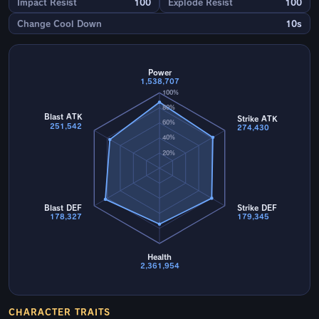
Impact Resist
100
Explode Resist
100
Change Cool Down
10s
Power
1,538,707
100%
80%
Blast ATK
Strike ATK
60%
251,542
274,430
40%
20%
Blast DEF
Strike DEF
178,327
179,345
Health
2,361,954
CHARACTER TRAITS